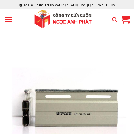
Bỏ
Địa Chỉ: Chúng Tôi Có Mặt Khắp Tất Cả Các Quận Huyện TP.HCM
qua
nội
dung