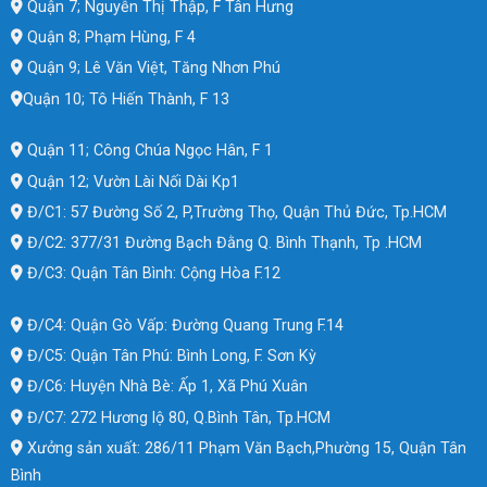
Quận 7; Nguyễn Thị Thập, F Tân Hưng
Quận 8; Phạm Hùng, F 4
Quận 9; Lê Văn Việt, Tăng Nhơn Phú
Quận 10; Tô Hiến Thành, F 13
Quận 11; Công Chúa Ngọc Hân, F 1
Quận 12; Vườn Lài Nối Dài Kp1
Đ/C1: 57 Đường Số 2, P,Trường Thọ, Quận Thủ Đức, Tp.HCM
Đ/C2: 377/31 Đường Bạch Đằng Q. Bình Thạnh, Tp .HCM
Đ/C3: Quận Tân Bình: Cộng Hòa F.12
Đ/C4: Quận Gò Vấp: Đường Quang Trung F.14
Đ/C5: Quận Tân Phú: Bình Long, F. Sơn Kỳ
Đ/C6: Huyện Nhà Bè: Ấp 1, Xã Phú Xuân
Đ/C7: 272 Hương lộ 80, Q.Bình Tân, Tp.HCM
Xưởng sản xuất: 286/11 Phạm Văn Bạch,Phường 15, Quận Tân
Bình