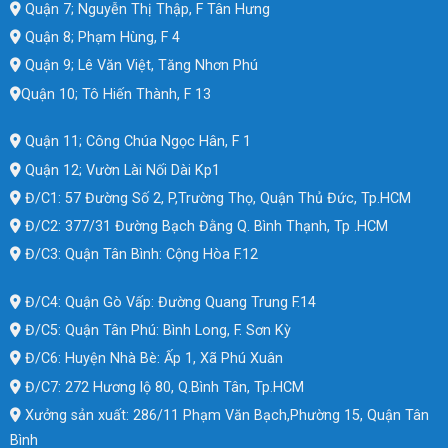
Quận 7; Nguyễn Thị Thập, F Tân Hưng
Quận 8; Phạm Hùng, F 4
Quận 9; Lê Văn Việt, Tăng Nhơn Phú
Quận 10; Tô Hiến Thành, F 13
Quận 11; Công Chúa Ngọc Hân, F 1
Quận 12; Vườn Lài Nối Dài Kp1
Đ/C1: 57 Đường Số 2, P,Trường Thọ, Quận Thủ Đức, Tp.HCM
Đ/C2: 377/31 Đường Bạch Đằng Q. Bình Thạnh, Tp .HCM
Đ/C3: Quận Tân Bình: Cộng Hòa F.12
Đ/C4: Quận Gò Vấp: Đường Quang Trung F.14
Đ/C5: Quận Tân Phú: Bình Long, F. Sơn Kỳ
Đ/C6: Huyện Nhà Bè: Ấp 1, Xã Phú Xuân
Đ/C7: 272 Hương lộ 80, Q.Bình Tân, Tp.HCM
Xưởng sản xuất: 286/11 Phạm Văn Bạch,Phường 15, Quận Tân
Bình