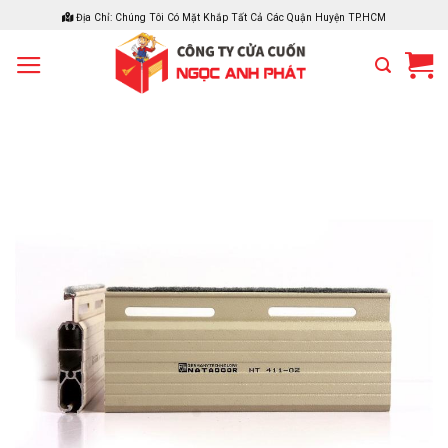
Bỏ
Địa Chỉ: Chúng Tôi Có Mặt Khắp Tất Cả Các Quận Huyện TP.HCM
qua
nội
dung